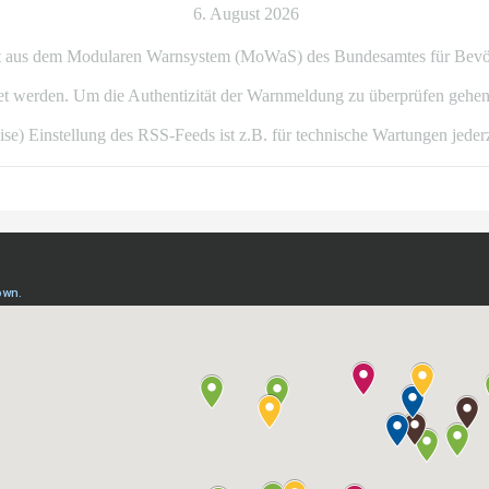
6. August 2026
 aus dem Modularen Warnsystem (MoWaS) des Bundesamtes für Bevölker
 werden. Um die Authentizität der Warnmeldung zu überprüfen gehen 
ise) Einstellung des RSS-Feeds ist z.B. für technische Wartungen jeder