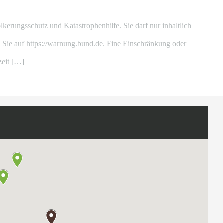
ungsschutz und Katastrophenhilfe. Sie darf nur inhaltlich
Sie auf https://warnung.bund.de. Eine Einschränkung oder
zeit […]