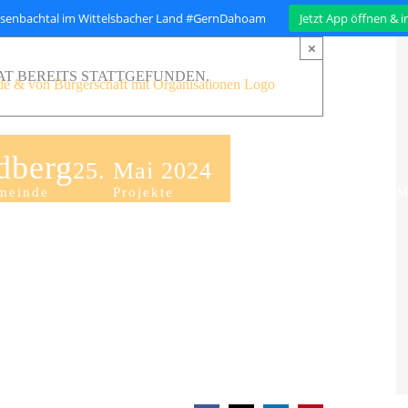
isenbachtal im Wittelsbacher Land #GernDahoam
Jetzt App öffnen & 
×
T BEREITS STATTGEFUNDEN.
dberg
25. Mai 2024
meinde
Projekte
Organisation
M