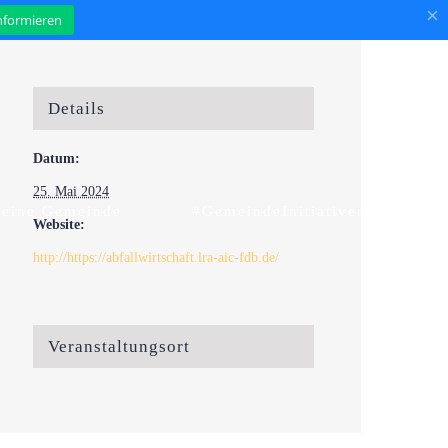
×
informieren
Details
Datum:
25. Mai 2024
eine Gemeinde
#GemeindeInitiativen
Website:
http://https://abfallwirtschaft.lra-aic-fdb.de/
Veranstaltungsort