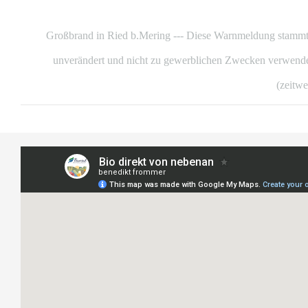
Großbrand in Ried b.Mering --- Diese Warnmeldung stammt
unverändert und nicht zu gewerblichen Zwecken verwendet
(zeitwe