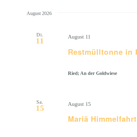
und
Suche
wählen.
nach
August 2026
Ansichten,
Veranstaltungen
Navigation
Schlüsselwort.
Di.
August 11
11
Restmülltonne in 
Ried; An der Goldwiese
Sa.
August 15
15
Mariä Himmelfahrt