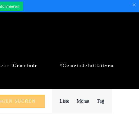
×
informieren
eine Gemeinde
#GemeindeInitiativen
Veranstaltung
Liste
Monat
Tag
NGEN SUCHEN
Ansichten-
Navigation