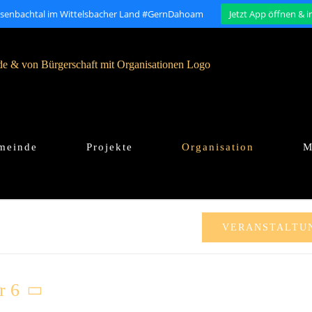
isenbachtal im Wittelsbacher Land #GernDahoam
Jetzt App öffnen & 
meinde
Projekte
Organisation
M
VERANSTALTU
r 6