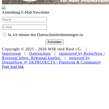
Anmeldung E-Mail Newsletter
Ja, ich stimme den Datenschutzbestimmungen zu.
Anmelden
Copyright © 2025 -
2026 WIR sind Ried i.G. |
Impressum
|
Datenschutz
|
sponsored by RegioNow |
Regional leben. Regional kaufen.
|
powered by
DigitalNow @ SKPROJECTS | Plattform & Community
E-
WhatsApp
Facebook
Instagram
YouTube
Page load link
Mail
Nach
oben