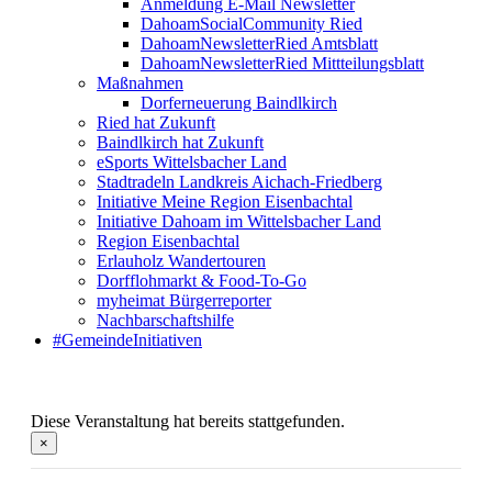
Anmeldung E-Mail Newsletter
DahoamSocialCommunity Ried
DahoamNewsletterRied Amtsblatt
DahoamNewsletterRied Mittteilungsblatt
Maßnahmen
Dorferneuerung Baindlkirch
Ried hat Zukunft
Baindlkirch hat Zukunft
eSports Wittelsbacher Land
Stadtradeln Landkreis Aichach-Friedberg
Initiative Meine Region Eisenbachtal
Initiative Dahoam im Wittelsbacher Land
Region Eisenbachtal
Erlauholz Wandertouren
Dorfflohmarkt & Food-To-Go
myheimat Bürgerreporter
Nachbarschaftshilfe
#GemeindeInitiativen
Diese Veranstaltung hat bereits stattgefunden.
×