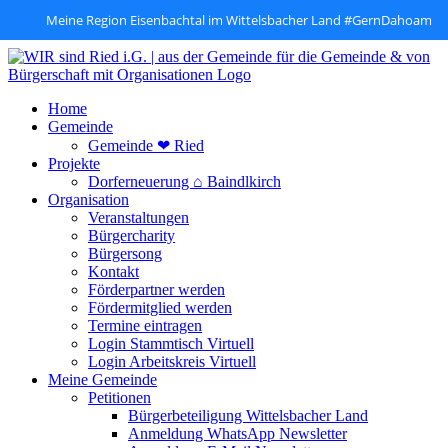
Meine Region Eisenbachtal im Wittelsbacher Land #GernDahoam
Zum
Inhalt
springen
Home
Gemeinde
Gemeinde ❤ Ried
Projekte
Dorferneuerung ⌂ Baindlkirch
Organisation
Veranstaltungen
Bürgercharity
Bürgersong
Kontakt
Förderpartner werden
Fördermitglied werden
Termine eintragen
Login Stammtisch Virtuell
Login Arbeitskreis Virtuell
Meine Gemeinde
Petitionen
Bürgerbeteiligung Wittelsbacher Land
Anmeldung WhatsApp Newsletter