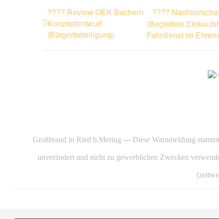
???? Review OEK Bachern
???? Nachbarschaft
Konzeptentwurf
(Begleitete Einkaufs
(Bürgerbeteiligung)
Fahrdienst im Ehren
Großbrand in Ried b.Mering --- Diese Warnmeldung stammt
unverändert und nicht zu gewerblichen Zwecken verwendet
(zeitwe