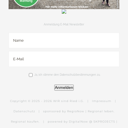
Anmeldung E-Mail Newsletter
Ja, ich stimme den Datenschutzbestimmungen zu.
Anmelden
Copyright © 2025 -
2026 WIR sind Ried i.G. |
Impressum
|
Datenschutz
|
sponsored by RegioNow | Regional leben.
Regional kaufen.
|
powered by DigitalNow @ SKPROJECTS |