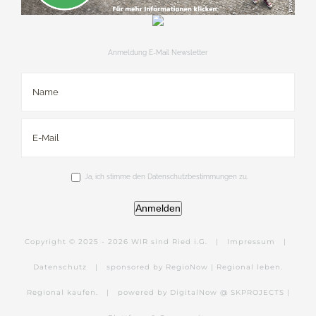
Anmeldung E-Mail Newsletter
Ja, ich stimme den Datenschutzbestimmungen zu.
Anmelden
Copyright © 2025 -
2026 WIR sind Ried i.G. |
Impressum
|
Datenschutz
|
sponsored by RegioNow | Regional leben.
Regional kaufen.
|
powered by DigitalNow @ SKPROJECTS |