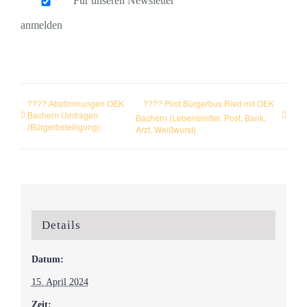
Für unseren Newsletter
anmelden
???? Abstimmungen OEK
???? Pilot Bürgerbus Ried mit OEK
Bachern Umfragen
Bachern (Lebensmittel, Post, Bank,
(Bürgerbeteiligung)
Arzt, Weißwurst)
Details
Datum:
15. April 2024
Zeit: