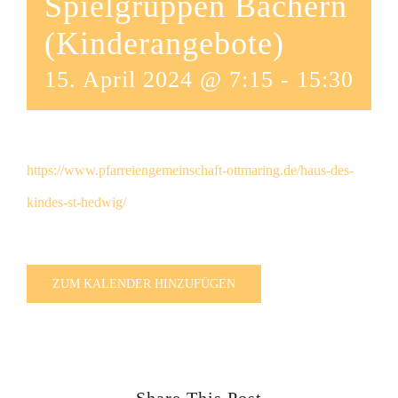
Spielgruppen Bachern
(Kinderangebote)
15. April 2024 @ 7:15
-
15:30
https://www.pfarreiengemeinschaft-ottmaring.de/haus-des-
kindes-st-hedwig/
ZUM KALENDER HINZUFÜGEN