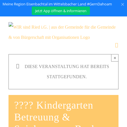
×
Meine Region Eisenbachtal im Wittelsbacher Land #GernDahoam
Jetzt App öffnen & informieren
Zum
Inhalt
springen
×
DIESE VERANSTALTUNG HAT BEREITS
STATTGEFUNDEN.
???? Kindergarten
Betreuung &