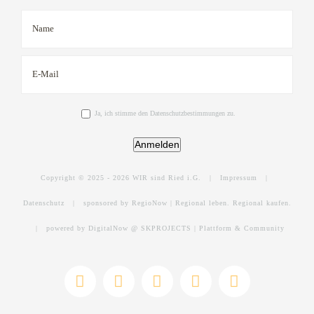
Ja, ich stimme den Datenschutzbestimmungen zu.
Anmelden
Copyright © 2025 -
2026 WIR sind Ried i.G. |
Impressum
|
Datenschutz
|
sponsored by RegioNow | Regional leben. Regional kaufen.
|
powered by DigitalNow @ SKPROJECTS | Plattform & Community
E-
WhatsApp
Facebook
Instagram
YouTube
Mail