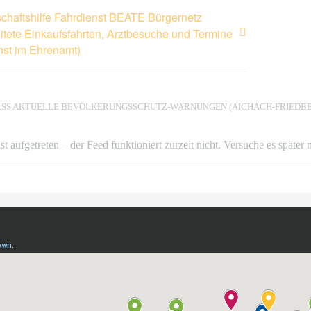
chaftshilfe Fahrdienst BEATE Bürgernetz
itete Einkaufsfahrten, Arztbesuche und Termine
nst im Ehrenamt)
AKTUELLE BEVÖLKERUNGSSCHUTZ-WARNUNGEN (AICHACH-FRIEDBE
ist aufgetreten – der Feed funktioniert zurzeit nicht. Versuche es später