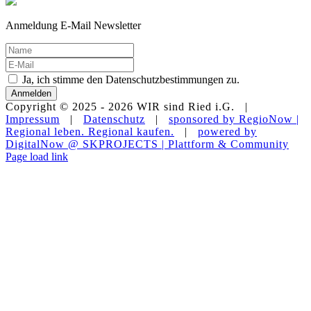
Anmeldung E-Mail Newsletter
Ja, ich stimme den Datenschutzbestimmungen zu.
Anmelden
Copyright © 2025 -
2026 WIR sind Ried i.G. |
Impressum
|
Datenschutz
|
sponsored by RegioNow |
Regional leben. Regional kaufen.
|
powered by
DigitalNow @ SKPROJECTS | Plattform & Community
E-
WhatsApp
Facebook
Instagram
YouTube
Page load link
Mail
Nach
oben