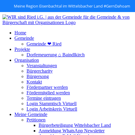
Meine Region Eisenbachtal im Wittelsbacher Land #GernDahoam
Zum
Inhalt
springen
Home
Gemeinde
Gemeinde ❤ Ried
Projekte
Dorferneuerung ⌂ Baindlkirch
Organisation
Veranstaltungen
Bürgercharity
Bürgersong
Kontakt
Förderpartner werden
Fördermitglied werden
Termine eintragen
Login Stammtisch Virtuell
Login Arbeitskreis Virtuell
Meine Gemeinde
Petitionen
Bürgerbeteiligung Wittelsbacher Land
Anmeldung WhatsApp Newsletter