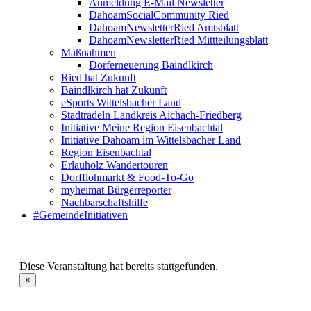
Anmeldung E-Mail Newsletter
DahoamSocialCommunity Ried
DahoamNewsletterRied Amtsblatt
DahoamNewsletterRied Mittteilungsblatt
Maßnahmen
Dorferneuerung Baindlkirch
Ried hat Zukunft
Baindlkirch hat Zukunft
eSports Wittelsbacher Land
Stadtradeln Landkreis Aichach-Friedberg
Initiative Meine Region Eisenbachtal
Initiative Dahoam im Wittelsbacher Land
Region Eisenbachtal
Erlauholz Wandertouren
Dorfflohmarkt & Food-To-Go
myheimat Bürgerreporter
Nachbarschaftshilfe
#GemeindeInitiativen
Diese Veranstaltung hat bereits stattgefunden.
×