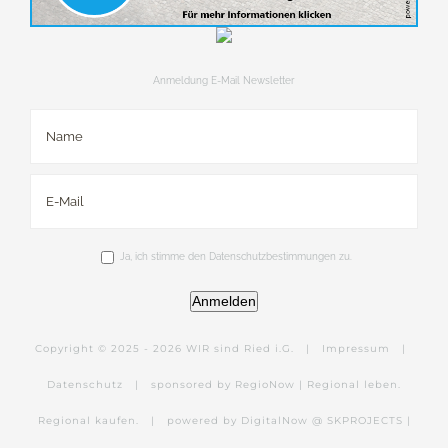
Anmeldung E-Mail Newsletter
Ja, ich stimme den Datenschutzbestimmungen zu.
Anmelden
Copyright © 2025 -
2026 WIR sind Ried i.G. |
Impressum
|
Datenschutz
|
sponsored by RegioNow | Regional leben.
Regional kaufen.
|
powered by DigitalNow @ SKPROJECTS |