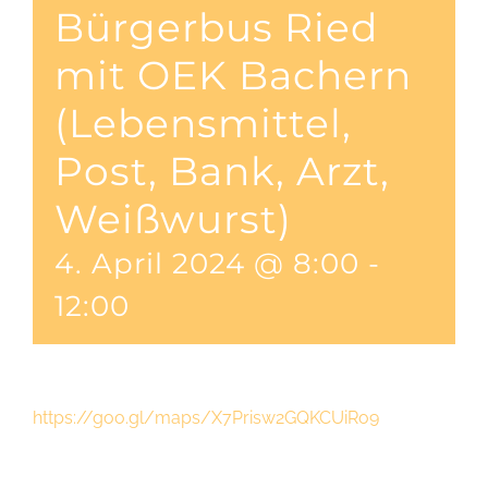
Bürgerbus Ried
mit OEK Bachern
(Lebensmittel,
Post, Bank, Arzt,
Weißwurst)
4. April 2024 @ 8:00
-
12:00
https://goo.gl/maps/X7Prisw2GQKCUiRo9