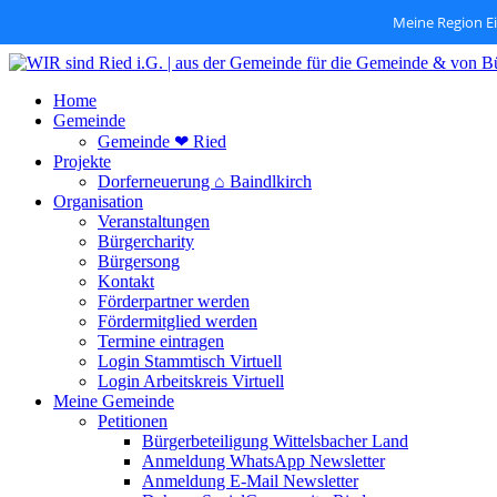
Meine Region E
Zum
Inhalt
Home
springen
Gemeinde
Gemeinde ❤ Ried
Projekte
Dorferneuerung ⌂ Baindlkirch
Organisation
Veranstaltungen
Bürgercharity
Bürgersong
Kontakt
Förderpartner werden
Fördermitglied werden
Termine eintragen
Login Stammtisch Virtuell
Login Arbeitskreis Virtuell
Meine Gemeinde
Petitionen
Bürgerbeteiligung Wittelsbacher Land
Anmeldung WhatsApp Newsletter
Anmeldung E-Mail Newsletter