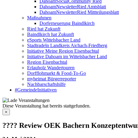
DahoamSocialCommunity Ried
DahoamNewsletterRied Amtsblatt
DahoamNewsletterRied Mittteilungsblatt
Maßnahmen
Dorferneuerung Baindlkirch
Ried hat Zukunft
Baindlkirch hat Zukunft
eSports Wittelsbacher Land
Stadtradeln Landkreis Aichach-Friedberg
Initiative Meine Region Eisenbachtal
Initiative Dahoam im Wittelsbacher Land
Region Eisenbachtal
Erlauholz Wandertouren
Dorfflohmarkt & Food-To-Go
myheimat Bürgerreporter
Nachbarschaftshilfe
#GemeindeInitiativen
Diese Veranstaltung hat bereits stattgefunden.
×
???? Review OEK Bachern Konzeptentwurf