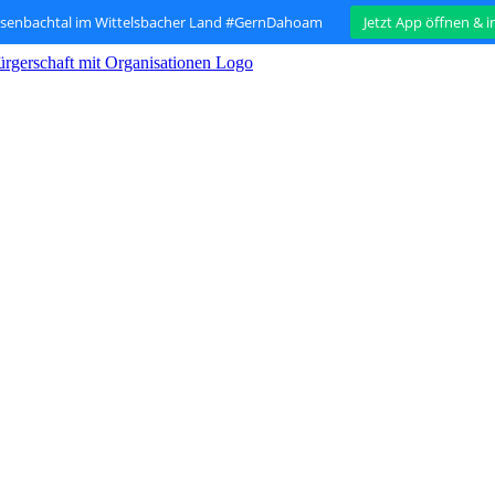
isenbachtal im Wittelsbacher Land #GernDahoam
Jetzt App öffnen & 