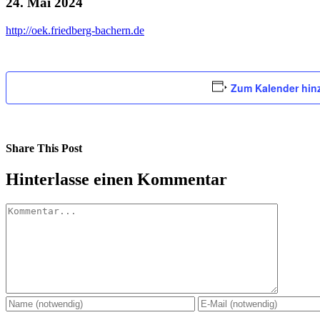
24. Mai 2024
http://oek.friedberg-bachern.de
Zum Kalender hin
Share This Post
Facebook
X
LinkedIn
Pinterest
Hinterlasse einen Kommentar
Kommentar