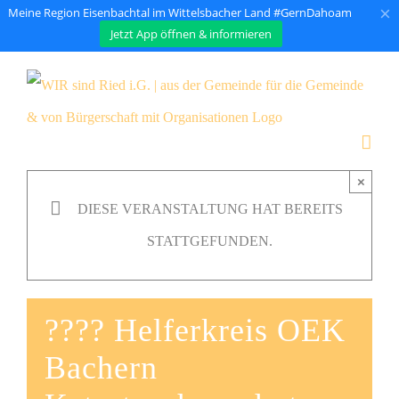
×
Meine Region Eisenbachtal im Wittelsbacher Land #GernDahoam
Jetzt App öffnen & informieren
Zum
Inhalt
springen
×
DIESE VERANSTALTUNG HAT BEREITS
STATTGEFUNDEN.
???? Helferkreis OEK
Bachern