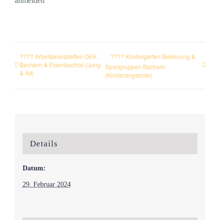
anmelden
???? Arbeitskreistreffen OEK
???? Kindergarten Betreuung &
Bachern & Eisenbachtal (Jung
Spielgruppen Bachern
& Alt)
(Kinderangebote)
Details
Datum:
29. Februar 2024