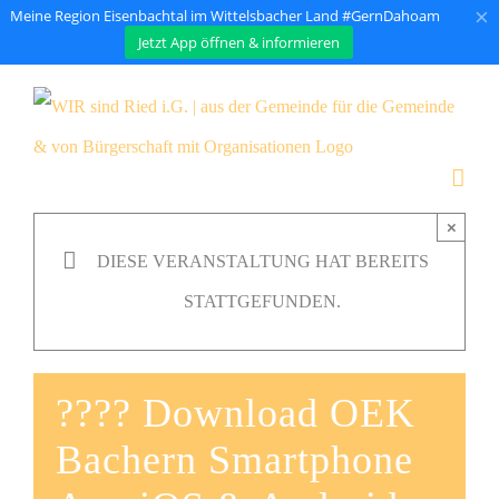
×
Meine Region Eisenbachtal im Wittelsbacher Land #GernDahoam
Jetzt App öffnen & informieren
Zum
Inhalt
springen
×
DIESE VERANSTALTUNG HAT BEREITS
STATTGEFUNDEN.
???? Download OEK
Bachern Smartphone