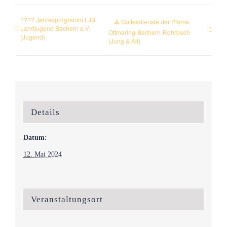
???? Jahresprogramm LJB
⛪ Gottesdienste der Pfarrei
Landjugend Bachern e.V.
Ottmaring-Bachern-Rohrbach
(Jugend)
(Jung & Alt)
Details
Datum:
12. Mai 2024
Veranstaltungsort