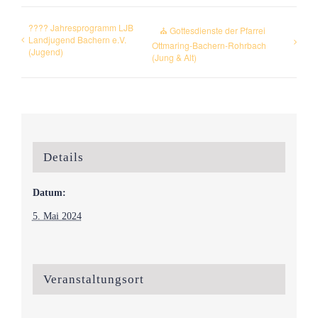
???? Jahresprogramm LJB
⛪ Gottesdienste der Pfarrei
Landjugend Bachern e.V.
Ottmaring-Bachern-Rohrbach
(Jugend)
(Jung & Alt)
Details
Datum:
5. Mai 2024
Veranstaltungsort