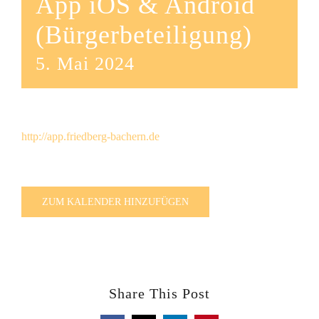
App iOS & Android
(Bürgerbeteiligung)
5. Mai 2024
http://app.friedberg-bachern.de
ZUM KALENDER HINZUFÜGEN
Share This Post