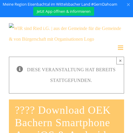
×
Meine Region Eisenbachtal im Wittelsbacher Land #GernDahoam
Jetzt App öffnen & informieren
Zum
Inhalt
springen
×
DIESE VERANSTALTUNG HAT BEREITS
STATTGEFUNDEN.
???? Download OEK
Bachern Smartphone