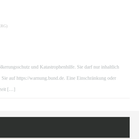
RG)
ungsschutz und Katastrophenhilfe. Sie darf nur inhaltlich
Sie auf https://warnung.bund.de. Eine Einschränkung oder
zeit […]