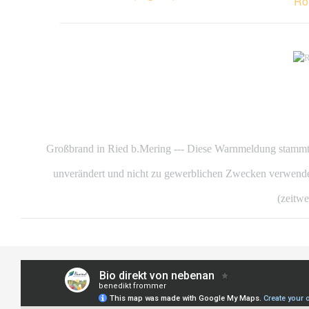
Ro
Großbrand in Ried b.Mering --- Diese Warnmeldung stammt
unverändert und nicht zu gewerblichen Zwecken verwendet
(zeitwe