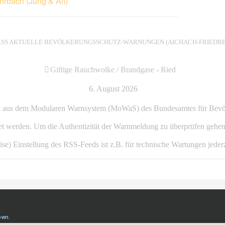
hrbach (Jung & Alt)
AKTUELLE BEVÖLKERUNGSSCHUTZ-WARNUNGEN (AICHACH-FRIEDBE
Giftige Rauchwolke / Brandgase - Ried
6. August 2026
 aus dem Modularen Warnsystem (MoWaS) des Bundesamtes für Bevölker
 werden. Um die Authentizität der Warnmeldung zu überprüfen gehen 
ise) Einstellung des RSS-Feeds ist z.B. für technische Wartungen jeder