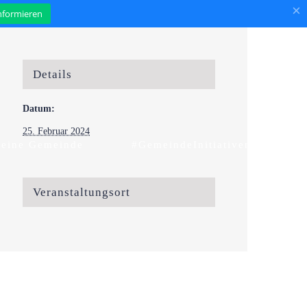
×
informieren
Details
Datum:
25. Februar 2024
eine Gemeinde
#GemeindeInitiativen
Veranstaltungsort