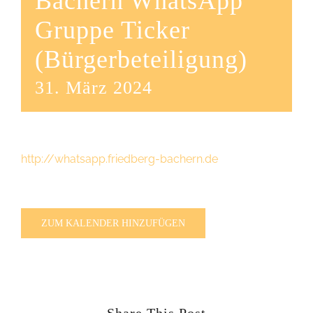
Bachern WhatsApp
Gruppe Ticker
(Bürgerbeteiligung)
31. März 2024
http://whatsapp.friedberg-bachern.de
ZUM KALENDER HINZUFÜGEN