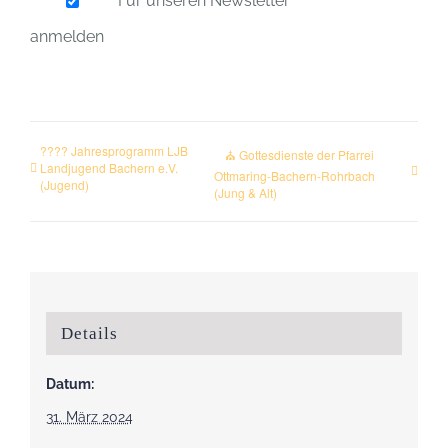
Für unseren Newsletter
anmelden
???? Jahresprogramm LJB
⛪ Gottesdienste der Pfarrei
Landjugend Bachern e.V.
Ottmaring-Bachern-Rohrbach
(Jugend)
(Jung & Alt)
Details
Datum:
31. März 2024