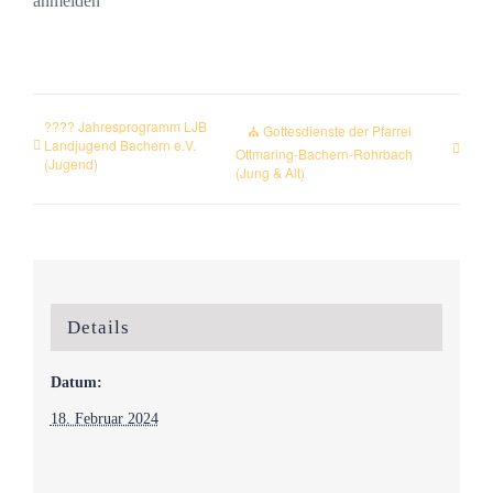
anmelden
???? Jahresprogramm LJB
⛪ Gottesdienste der Pfarrei
Landjugend Bachern e.V.
Ottmaring-Bachern-Rohrbach
(Jugend)
(Jung & Alt)
Details
Datum:
18. Februar 2024