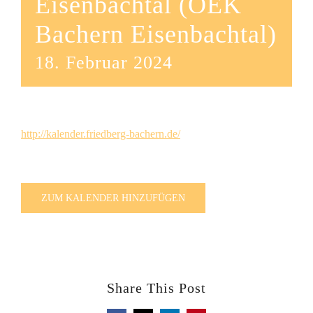
Eisenbachtal (OEK
Bachern Eisenbachtal)
18. Februar 2024
http://kalender.friedberg-bachern.de/
ZUM KALENDER HINZUFÜGEN
Share This Post