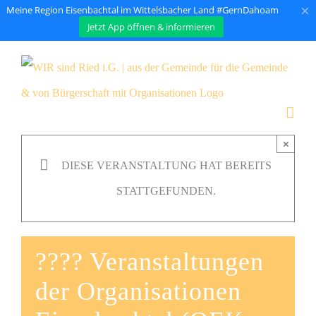
×
Meine Region Eisenbachtal im Wittelsbacher Land #GernDahoam
Jetzt App öffnen & informieren
Zum
Inhalt
springen
×
DIESE VERANSTALTUNG HAT BEREITS
STATTGEFUNDEN.
???? Veranstaltungen
der Organisationen