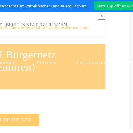
isenbachtal im Wittelsbacher Land #GernDahoam
Jetzt App öffnen & 
×
T BEREITS STATTGEFUNDEN.
Bürgernetz
meinde
Projekte
Organisation
M
enioren)
R HINZUFÜGEN