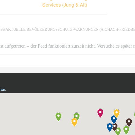
Services (Jung & Alt)
AKTUELLE BEVÖLKERUNGSSCHUTZ-WARNUNGEN (AICHACH-FRIEDBE
ist aufgetreten – der Feed funktioniert zurzeit nicht. Versuche es später