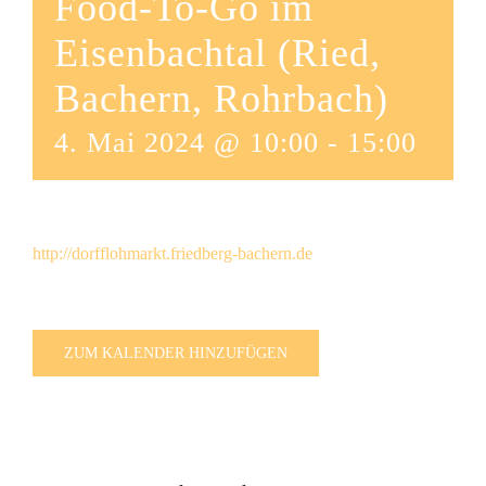
Food-To-Go im
Eisenbachtal (Ried,
Bachern, Rohrbach)
4. Mai 2024 @ 10:00
-
15:00
http://dorfflohmarkt.friedberg-bachern.de
ZUM KALENDER HINZUFÜGEN