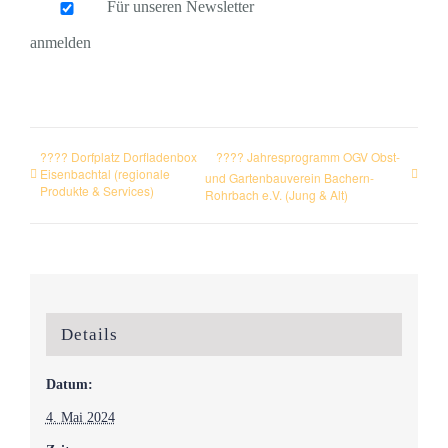
Für unseren Newsletter
anmelden
???? Dorfplatz Dorfladenbox
???? Jahresprogramm OGV Obst-
Eisenbachtal (regionale
und Gartenbauverein Bachern-
Produkte & Services)
Rohrbach e.V. (Jung & Alt)
Details
Datum:
4. Mai 2024