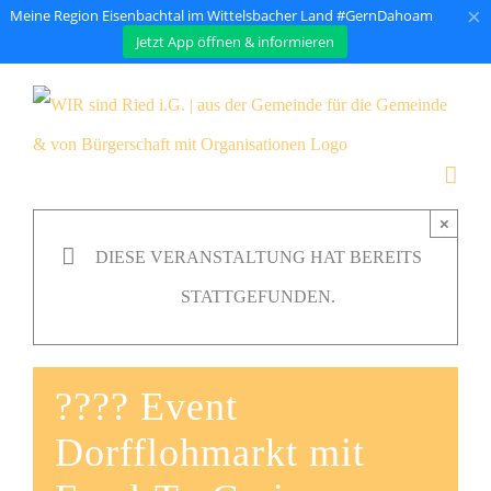
×
Meine Region Eisenbachtal im Wittelsbacher Land #GernDahoam
Jetzt App öffnen & informieren
Zum
Inhalt
springen
×
DIESE VERANSTALTUNG HAT BEREITS
STATTGEFUNDEN.
???? Event
Dorfflohmarkt mit