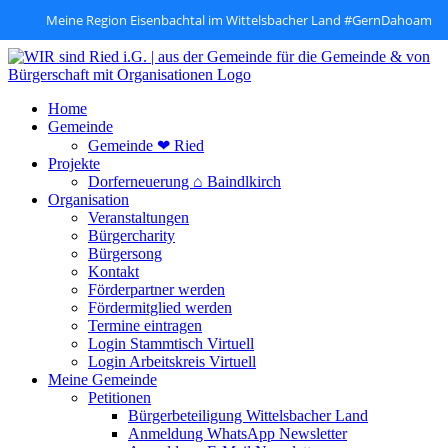
Meine Region Eisenbachtal im Wittelsbacher Land #GernDahoam
Zum
Inhalt
springen
Home
Gemeinde
Gemeinde ❤ Ried
Projekte
Dorferneuerung ⌂ Baindlkirch
Organisation
Veranstaltungen
Bürgercharity
Bürgersong
Kontakt
Förderpartner werden
Fördermitglied werden
Termine eintragen
Login Stammtisch Virtuell
Login Arbeitskreis Virtuell
Meine Gemeinde
Petitionen
Bürgerbeteiligung Wittelsbacher Land
Anmeldung WhatsApp Newsletter