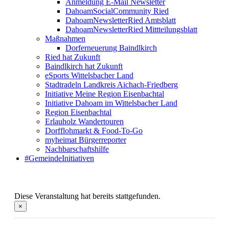
Anmeldung E-Mail Newsletter
DahoamSocialCommunity Ried
DahoamNewsletterRied Amtsblatt
DahoamNewsletterRied Mittteilungsblatt
Maßnahmen
Dorferneuerung Baindlkirch
Ried hat Zukunft
Baindlkirch hat Zukunft
eSports Wittelsbacher Land
Stadtradeln Landkreis Aichach-Friedberg
Initiative Meine Region Eisenbachtal
Initiative Dahoam im Wittelsbacher Land
Region Eisenbachtal
Erlauholz Wandertouren
Dorfflohmarkt & Food-To-Go
myheimat Bürgerreporter
Nachbarschaftshilfe
#GemeindeInitiativen
Diese Veranstaltung hat bereits stattgefunden.
×