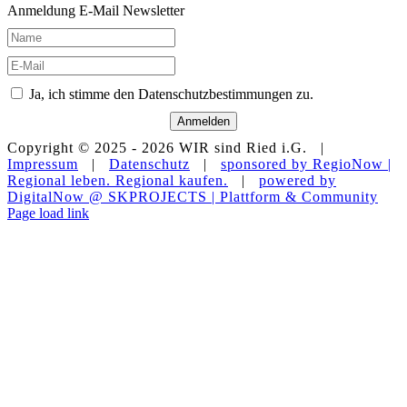
Anmeldung E-Mail Newsletter
Ja, ich stimme den Datenschutzbestimmungen zu.
Anmelden
Copyright © 2025 -
2026 WIR sind Ried i.G. |
Impressum
|
Datenschutz
|
sponsored by RegioNow |
Regional leben. Regional kaufen.
|
powered by
DigitalNow @ SKPROJECTS | Plattform & Community
E-
WhatsApp
Facebook
Instagram
YouTube
Page load link
Mail
Nach
oben