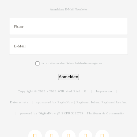
Anmeldung E-Mail Newsletter
Ja, ich stimme den Datenschutzbestimmungen zu.
Anmelden
Copyright © 2025 -
2026 WIR sind Ried i.G. |
Impressum
|
Datenschutz
|
sponsored by RegioNow | Regional leben. Regional kaufen.
|
powered by DigitalNow @ SKPROJECTS | Plattform & Community