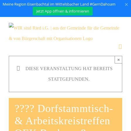
×
Meine Region Eisenbachtal im Wittelsbacher Land #GernDahoam
Jetzt App öffnen & informieren
Zum
Inhalt
springen
×
DIESE VERANSTALTUNG HAT BEREITS
STATTGEFUNDEN.
???? Dorfstammtisch-
& Arbeitskreistreffen