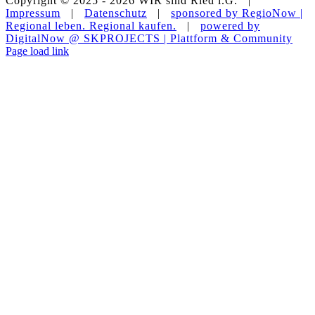
Copyright © 2025 -
2026 WIR sind Ried i.G. |
Impressum
|
Datenschutz
|
sponsored by RegioNow |
Regional leben. Regional kaufen.
|
powered by
DigitalNow @ SKPROJECTS | Plattform & Community
E-
WhatsApp
Facebook
Instagram
YouTube
Page load link
Mail
Nach
oben