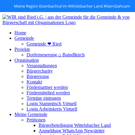
Meine Region Eisenbachtal im Wittelsbacher Land #GernDahoam
Zum
Inhalt
springen
Home
Gemeinde
Gemeinde ❤ Ried
Projekte
Dorferneuerung ⌂ Baindlkirch
Organisation
Veranstaltungen
Bürgercharity
Bürgersong
Kontakt
Förderpartner werden
Fördermitglied werden
Termine eintragen
Login Stammtisch Virtuell
Login Arbeitskreis Virtuell
Meine Gemeinde
Petitionen
Bürgerbeteiligung Wittelsbacher Land
Anmeldung WhatsApp Newsletter