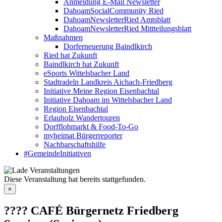
Anmeldung E-Mail Newsletter
DahoamSocialCommunity Ried
DahoamNewsletterRied Amtsblatt
DahoamNewsletterRied Mittteilungsblatt
Maßnahmen
Dorferneuerung Baindlkirch
Ried hat Zukunft
Baindlkirch hat Zukunft
eSports Wittelsbacher Land
Stadtradeln Landkreis Aichach-Friedberg
Initiative Meine Region Eisenbachtal
Initiative Dahoam im Wittelsbacher Land
Region Eisenbachtal
Erlauholz Wandertouren
Dorfflohmarkt & Food-To-Go
myheimat Bürgerreporter
Nachbarschaftshilfe
#GemeindeInitiativen
Diese Veranstaltung hat bereits stattgefunden.
×
???? CAFÉ Bürgernetz Friedberg