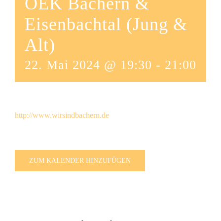
OEK Bachern &
Eisenbachtal (Jung &
Alt)
22. Mai 2024 @ 19:30
-
21:00
http://www.wirsindbachern.de
ZUM KALENDER HINZUFÜGEN