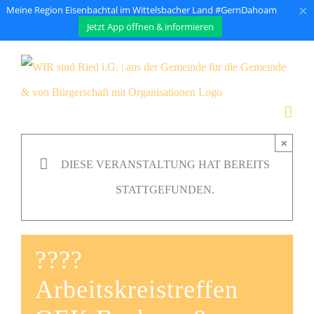
×
Meine Region Eisenbachtal im Wittelsbacher Land #GernDahoam
Jetzt App öffnen & informieren
Zum
Inhalt
springen
×
DIESE VERANSTALTUNG HAT BEREITS
STATTGEFUNDEN.
????
Arbeitskreistreffen