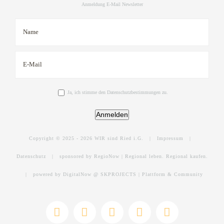
Anmeldung E-Mail Newsletter
Ja, ich stimme den Datenschutzbestimmungen zu.
Anmelden
Copyright © 2025 -
2026 WIR sind Ried i.G. |
Impressum
|
Datenschutz
|
sponsored by RegioNow | Regional leben. Regional kaufen.
|
powered by DigitalNow @ SKPROJECTS | Plattform & Community
E-
WhatsApp
Facebook
Instagram
YouTube