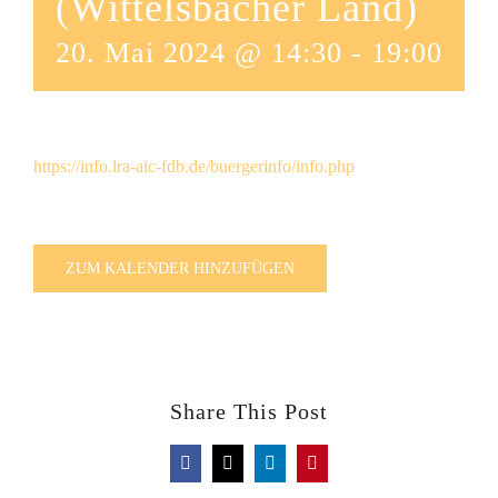
(Wittelsbacher Land)
20. Mai 2024 @ 14:30
-
19:00
https://info.lra-aic-fdb.de/buergerinfo/info.php
ZUM KALENDER HINZUFÜGEN
Share This Post
Facebook
X
LinkedIn
Pinterest