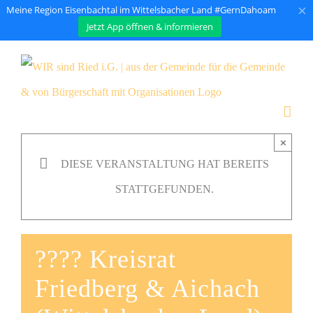
×
Meine Region Eisenbachtal im Wittelsbacher Land #GernDahoam
Jetzt App öffnen & informieren
Zum
Inhalt
springen
×
DIESE VERANSTALTUNG HAT BEREITS
STATTGEFUNDEN.
???? Kreisrat
Friedberg & Aichach