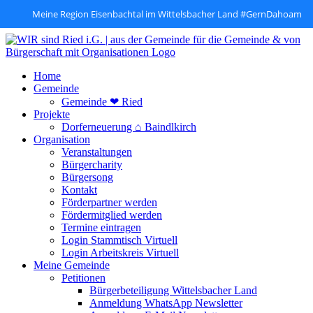
Meine Region Eisenbachtal im Wittelsbacher Land #GernDahoam
Zum
Inhalt
springen
Home
Gemeinde
Gemeinde ❤ Ried
Projekte
Dorferneuerung ⌂ Baindlkirch
Organisation
Veranstaltungen
Bürgercharity
Bürgersong
Kontakt
Förderpartner werden
Fördermitglied werden
Termine eintragen
Login Stammtisch Virtuell
Login Arbeitskreis Virtuell
Meine Gemeinde
Petitionen
Bürgerbeteiligung Wittelsbacher Land
Anmeldung WhatsApp Newsletter