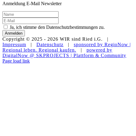
Anmeldung E-Mail Newsletter
Ja, ich stimme den Datenschutzbestimmungen zu.
Anmelden
Copyright © 2025 -
2026 WIR sind Ried i.G. |
Impressum
|
Datenschutz
|
sponsored by RegioNow |
Regional leben. Regional kaufen.
|
powered by
DigitalNow @ SKPROJECTS | Plattform & Community
E-
WhatsApp
Facebook
Instagram
YouTube
Page load link
Mail
Nach
oben