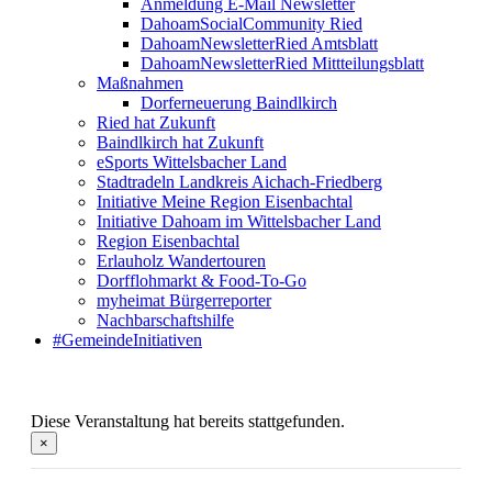
Anmeldung E-Mail Newsletter
DahoamSocialCommunity Ried
DahoamNewsletterRied Amtsblatt
DahoamNewsletterRied Mittteilungsblatt
Maßnahmen
Dorferneuerung Baindlkirch
Ried hat Zukunft
Baindlkirch hat Zukunft
eSports Wittelsbacher Land
Stadtradeln Landkreis Aichach-Friedberg
Initiative Meine Region Eisenbachtal
Initiative Dahoam im Wittelsbacher Land
Region Eisenbachtal
Erlauholz Wandertouren
Dorfflohmarkt & Food-To-Go
myheimat Bürgerreporter
Nachbarschaftshilfe
#GemeindeInitiativen
Diese Veranstaltung hat bereits stattgefunden.
×